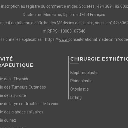
° inscription au registre du commerce et des Sociétés : 494 389 182 000
Docteur en Médecine, Diplôme d'Etat Français
Inscrit au tableau de l'Ordre des Médecins de la Loire, sous le n° 42/506
n° RPPS : 10003107546
ssionnelles applicables :
https://www.conseil-national.medecin.fr/cod
VITÉ
CHIRURGIE ESTHÉTI
RAPEUTIQUE
Blepharoplastie
ie de la Thyroide
Rhinoplastie
gie des Tumeurs Cutanées
Otoplastie
ie de la surdité
Lifting
ie du larynx et troubles de la voix
ie des glandes salivaires
ie du nez