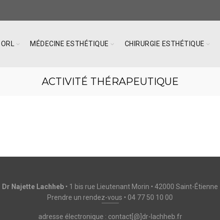
 ORL
MÉDECINE ESTHÉTIQUE
CHIRURGIE ESTHÉTIQUE
ACTIVITÉ THÉRAPEUTIQUE
Dr Najette Lachheb
• 1 bis rue Lieutenant Morin • 42000 Saint-Étienne
Prendre un rendez-vous
•
04 77 50 10 00
adresse électronique : contact[@]dr-lachheb.fr