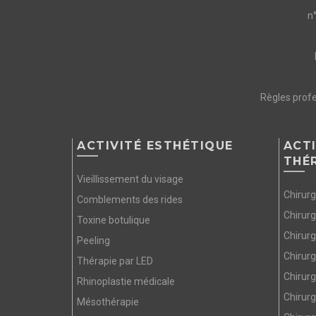
n
Règles profe
ACTIVITÉ ESTHÉTIQUE
ACTI
THÉ
Vieillissement du visage
Chirurg
Comblements des rides
Chirur
Toxine botulique
Chirurg
Peeling
Chirurg
Thérapie par LED
Chirurg
Rhinoplastie médicale
Chirurg
Mésothérapie