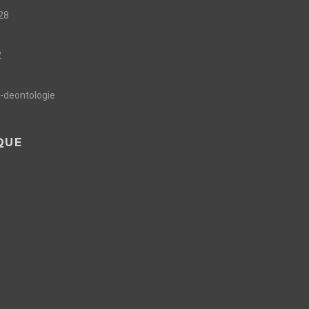
28
2
e-deontologie
QUE